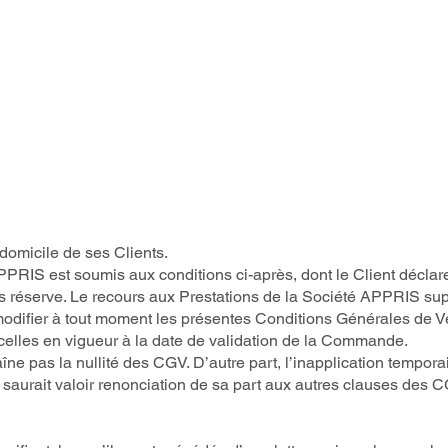
Notre démarche
Domaines d'expertise
Types 
domicile de ses Clients.
PPRIS est soumis aux conditions ci-après, dont le Client décla
s réserve. Le recours aux Prestations de la Société APPRIS sup
modifier à tout moment les présentes Conditions Générales de V
 celles en vigueur à la date de validation de la Commande.
raîne pas la nullité des CGV. D’autre part, l’inapplication tempo
urait valoir renonciation de sa part aux autres clauses des CGV