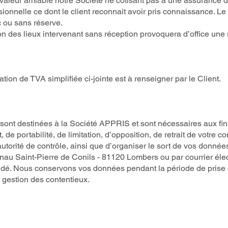
 valeur amiable notre Société ne cotisant pas à une assurance 
ionnelle ce dont le client reconnait avoir pris connaissance. L
c ou sans réserve.
on des lieux intervenant sans réception provoquera d’office une
tation de TVA simplifiée ci-jointe est à renseigner par le Client.
nt destinées à la Société APPRIS et sont nécessaires aux fins
t, de portabilité, de limitation, d’opposition, de retrait de votre
autorité de contrôle, ainsi que d’organiser le sort de vos donn
elnau Saint-Pierre de Conils - 81120 Lombers ou par courrier éle
emandé. Nous conservons vos données pendant la période de prise
e gestion des contentieux.