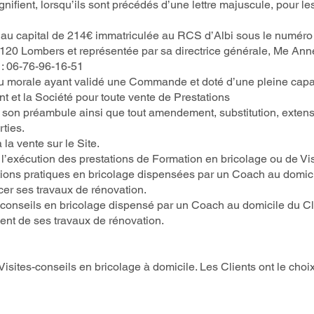
nifient, lorsqu’ils sont précédés d’une lettre majuscule, pour les
au capital de 214€ immatriculée au RCS d’Albi sous le numéro 9
1120 Lombers et représentée par sa directrice générale, Me Ann
l : 06-76-96-16-51
ou morale ayant validé une Commande et doté d’une pleine capac
nt et la Société pour toute vente de Prestations
is son préambule ainsi que tout amendement, substitution, exte
ties.
la vente sur le Site.
l’exécution des prestations de Formation en bricolage ou de Vis
tions pratiques en bricolage dispensées par un Coach au domici
ncer ses travaux de rénovation.
e conseils en bricolage dispensé par un Coach au domicile du Cl
ment de ses travaux de rénovation.
sites-conseils en bricolage à domicile. Les Clients ont le choix