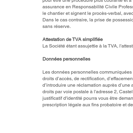
pour être une procédure plus courante et à
assurance en Responsabilité Civile Profess
le chantier et signent le procès-verbal, ave
Dans le cas contraire, la prise de possessi
sans réserve.
Attestation de TVA simplifiée
La Société étant assujettie à la TVA, l'attes
Données personnelles
Les données personnelles communiquées so
droits d’accès, de rectification, d’effacemen
d’introduire une réclamation auprès d’une 
droits par voie postale à l'adresse 2, Cast
justificatif d'identité pourra vous être d
prescription légale aux fins probatoire et d