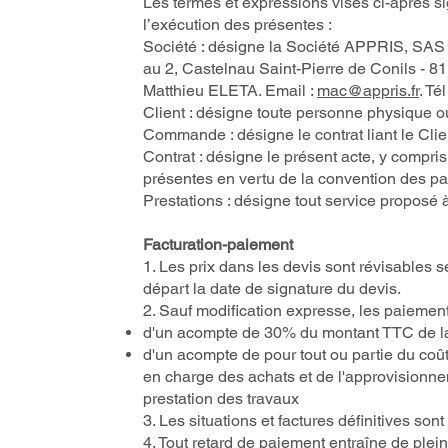
Les termes et expressions visés ci-après sig
l’exécution des présentes :
Société : désigne la Société APPRIS, SAS 
au 2, Castelnau Saint-Pierre de Conils - 8
Matthieu ELETA. Email :
mac@appris.fr
. Té
Client : désigne toute personne physique 
Commande : désigne le contrat liant le Clie
Contrat : désigne le présent acte, y compr
présentes en vertu de la convention des par
Prestations : désigne tout service proposé à 
Facturation-paiement
1. Les prix dans les devis sont révisables 
départ la date de signature du devis.
2. Sauf modification expresse, les paiement
d'un acompte de 30% du montant TTC de la 
d'un acompte de pour tout ou partie du coût 
en charge des achats et de l'approvisionn
prestation des travaux
3. Les situations et factures définitives son
4. Tout retard de paiement entraîne de plein