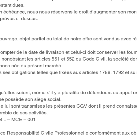
stant dues.
on échéance, nous nous réservons le droit d’augmenter son mo
 prévus ci-dessus.
 ouvrage, objet partiel ou total de notre offre sont vendus avec 
mpter de la date de livraison et celui-ci doit conserver les fourn
nonobstant les articles 551 et 552 du Code Civil, la société dem
réance née du présent marché.
 ses obligations telles que fixées aux articles 1788, 1792 et su
u’elles soient, même s’il y a pluralité de défendeurs ou appel en
se possède son siège social.
t que lui sont transmises les présentes CGV dont il prend connais
mble de ses activités.
8 L – MCE – 001
e Responsabilité Civile Professionnelle conformément aux obli