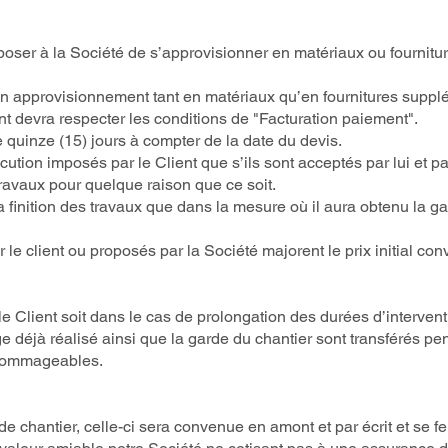
poser à la Société de s’approvisionner en matériaux ou fourniture
un approvisionnement tant en matériaux qu’en fournitures suppl
ent devra respecter les conditions de "Facturation paiement".
e quinze (15) jours à compter de la date du devis.
cution imposés par le Client que s’ils sont acceptés par lui et pa
ravaux pour quelque raison que ce soit.
a finition des travaux que dans la mesure où il aura obtenu la gar
 client ou proposés par la Société majorent le prix initial con
e Client soit dans le cas de prolongation des durées d’interven
age déjà réalisé ainsi que la garde du chantier sont transférés p
 dommageables.
de chantier, celle-ci sera convenue en amont et par écrit et se 