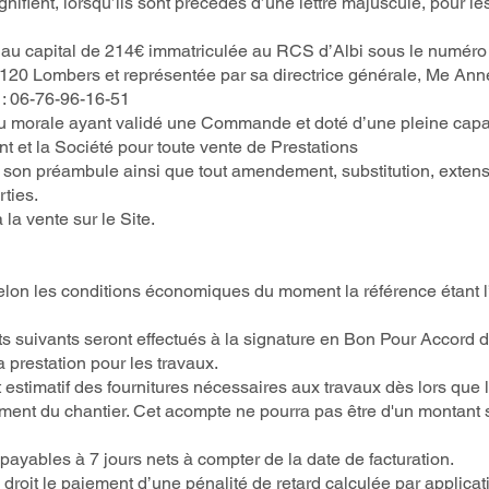
nifient, lorsqu’ils sont précédés d’une lettre majuscule, pour les
au capital de 214€ immatriculée au RCS d’Albi sous le numéro 9
1120 Lombers et représentée par sa directrice générale, Me Ann
l : 06-76-96-16-51
ou morale ayant validé une Commande et doté d’une pleine capac
nt et la Société pour toute vente de Prestations
is son préambule ainsi que tout amendement, substitution, exte
ties.
la vente sur le Site.
selon les conditions économiques du moment la référence étant l’
s suivants seront effectués à la signature en Bon Pour Accord d
prestation pour les travaux.
estimatif des fournitures nécessaires aux travaux dès lors que le 
ement du chantier. Cet acompte ne pourra pas être d'un montant
t payables à 7 jours nets à compter de la date de facturation.
 droit le paiement d’une pénalité de retard calculée par applicat