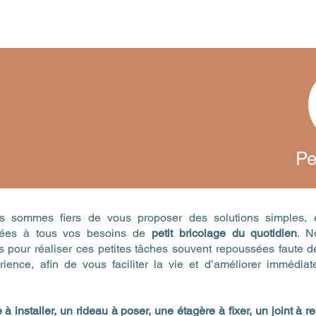
ris!
Accueil
Notre démarche
Pe
 sommes fiers de vous proposer des solutions simples, e
ptées à tous vos besoins de
petit bricolage du quotidien
. N
us pour réaliser ces petites tâches souvent repoussées faute 
rience, afin de vous faciliter la vie et d’améliorer immédia
e à installer, un rideau à poser, une étagère à fixer, un joint à 