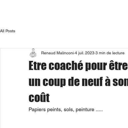
ris!
Accueil
Notre démarche
All Posts
Renaud Malinconi
4 juil. 2023
3 min de lecture
Etre coaché pour êtr
un coup de neuf à son
coût
Papiers peints, sols, peinture .....